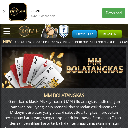
×
303VIP
Download
303VIP Mobile App
☰
DESKTOP
MASUK
NEW :
OOOW! | Untuk sekarang sudah bisa menggunakan lebih dari satu rek di akun 
MM BOLATANGKAS
Game kartu klasik Mickeymouse ( MM ) Bolatangkas hadir dengan
tampilan baru yang lebih menarik dan semakin asik dimainkan,
Mickeymouse atau yang biasa disebut Bola tangkas merupakan
permainan kartu yang sangat populer di Indonesia. Permainan 7 kartu
dengan pemilihan kartu terbaik dan tertinggi yang akan menguji