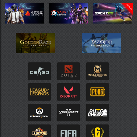
PROMO