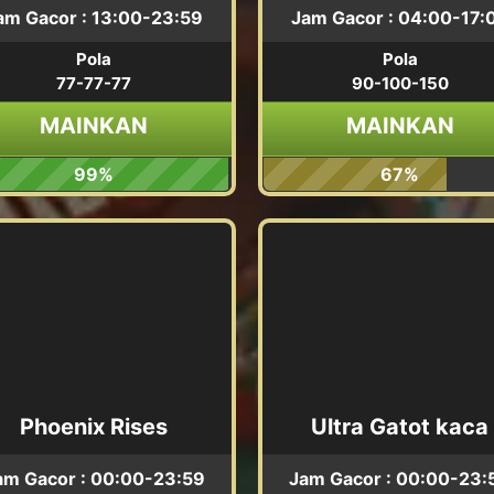
am Gacor : 13:00-23:59
Jam Gacor : 04:00-17:
Pola
Pola
77-77-77
90-100-150
MAINKAN
MAINKAN
99%
67%
Phoenix Rises
Ultra Gatot kaca
am Gacor : 00:00-23:59
Jam Gacor : 00:00-23: