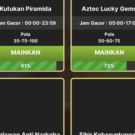
Kutukan Piramida
Aztec Lucky Gem
am Gacor : 00:00-23:59
Jam Gacor : 05:00-17:
Pola
Pola
35-75-100
50-60-75
MAINKAN
MAINKAN
91%
73%
hlawan Anti Narkoba
Sihir Keberuntung