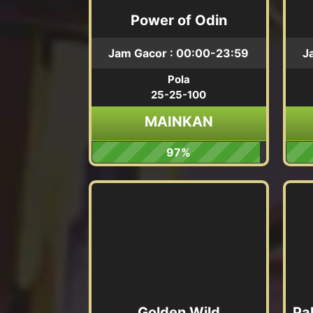
Power of Odin
Jam Gacor : 00:00-23:59
J
Pola
25-25-100
MAINKAN
97%
Golden Wild
Pa