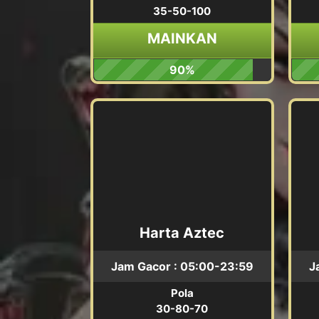
35-50-100
MAINKAN
90%
Harta Aztec
Jam Gacor : 05:00-23:59
J
Pola
30-80-70